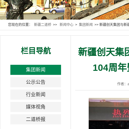
您现在的位置：
新疆二道桥
>>
新闻中心
>
集团新闻
>> 新疆创天集团与
栏目导航
新疆创天集
104周
集团新闻
公示公告
作者：a
行业新闻
媒体视角
二道桥报