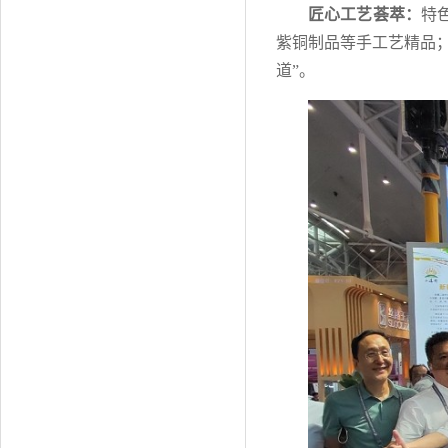
匠心工艺荟萃：
特
紫铜制品等手工艺精品
道”。