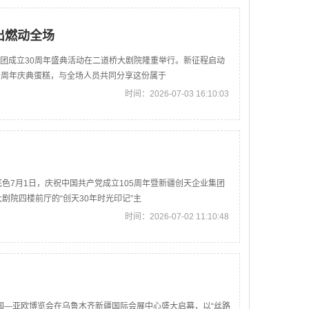
出燃动全场
集团成立30周年盛典活动在二道桥大剧院隆重举行。新征程启动
十周年庆典蛋糕，与全场人员共同分享这份属于
时间：2026-07-03 16:10:03
色7月1日，庆祝中国共产党成立105周年暨新疆创天企业集团
剧院四楼前厅的“创天30年时光印记”主
时间：2026-07-02 11:10:48
中国—亚欧博览会在乌鲁木齐新疆国际会展中心盛大启幕，以“丝路