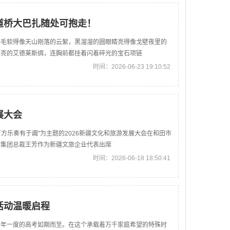
道桥大巴扎随处可抱走！
卷毛软得像天山刚落的云絮，黑溜溜的圆眼睛亮得像戈壁夜里的
鲜亮的艾德莱斯绸，连胸前都挂着闪着碎光的宝石项链
时间：2026-06-23 19:10:52
展大会
万方乐奏有于阗"为主题的2026新疆文化和旅游发展大会在和田市
游集团总裁王芳作为新疆文旅企业代表出席
时间：2026-06-18 18:50:41
活动温暖启程
一年一度的高考如期而至。在这个承载着万千家庭希望的特殊时