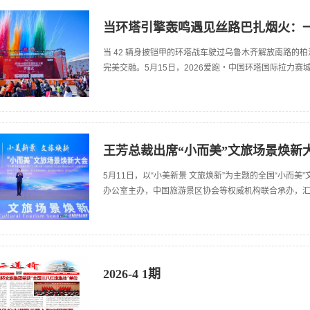
当环塔引擎轰鸣遇见丝路巴扎烟火：
当 42 辆身披铠甲的环塔战车驶过乌鲁木齐解放南路的
完美交融。5月15日，2026爱跑・中国环塔国际拉力
王芳总裁出席“小而美”文旅场景焕新
5月11日，以“小美新景 文旅焕新”为主题的全国“小而
办公室主办，中国旅游景区协会等权威机构联合承办，
2026-4 1期