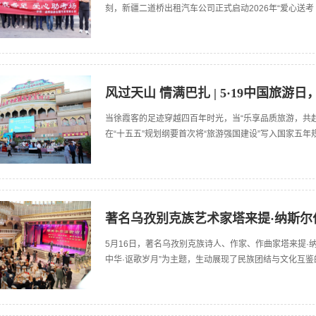
刻，新疆二道桥出租汽车公司正式启动2026年“爱心送
风过天山 情满巴扎 | 5·19中国旅
当徐霞客的足迹穿越四百年时光，当“乐享品质旅游，共
在“十五五”规划纲要首次将“旅游强国建设”写入国家五
著名乌孜别克族艺术家塔来提·纳斯尔
5月16日，著名乌孜别克族诗人、作家、作曲家塔来提·
中华·讴歌岁月”为主题，生动展现了民族团结与文化互