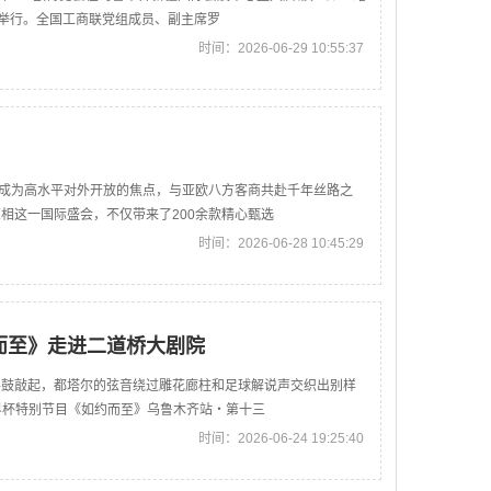
期举行。全国工商联党组成员、副主席罗
时间：2026-06-29 10:55:37
度成为高水平对外开放的焦点，与亚欧八方客商共赴千年丝路之
相这一国际盛会，不仅带来了200余款精心甄选
时间：2026-06-28 10:45:29
而至》走进二道桥大剧院
手鼓敲起，都塔尔的弦音绕过雕花廊柱和足球解说声交织出别样
世界杯特别节目《如约而至》乌鲁木齐站・第十三
时间：2026-06-24 19:25:40