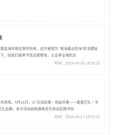
来
黄金海岸景区等你而来。这片被誉为 “离海最远的海”的戈壁秘
构下，彻底打破季节性运营壁垒，以全季全域的文
时间：2026-04-30 18:00:28
年商埠。4月16日，以“文润丝路・阅启华章——墨香巴扎・书
巴扎启幕。本次活动由新疆维吾尔自治区图书馆
时间：2026-04-17 15:52:02