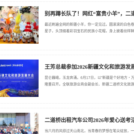
别再蹲长队了！网红“富贵小羊”，二
最近刷遍全网的新疆小羊，你一定见过。圆滚滚的白色
星子，头顶缀着彩羽宝石的民族小花帽，身上披着纹样
王芳总裁参加2026新疆文化和旅游发
昆仑巍峨，玉龙奔涌。6月17日，以"新疆是个好地方・
隆重召开。全联旅游业商会副会长、新疆二道桥文化旅
二道桥出租汽车公司2026年爱心送考
当六月的风掠过天山南北，当青春的梦想在笔尖绽放，