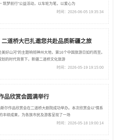
考・筑梦前行”公益活动，以车轮为笔，以爱心为
时间：2026-06-05 19:35:34
游日，二道桥大巴扎邀您共赴品质新疆之旅
赴美好山河”的主题响彻神州大地，第16个中国旅游日如约而至。
年规划的时代背景下，新疆二道桥文化旅游
时间：2026-05-19 19:15:00
作品欣赏会圆满举行
纳斯尔作品欣赏会在二道桥大剧院成功举办。本次欣赏会以“情系
鉴的丰硕成果，为各族市民及游客呈现了一场
时间：2026-05-18 19:00:14