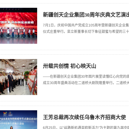
新疆创天企业集团30周年庆典文艺演
7月1日，庆祝中国共产党成立105周年暨新疆创天企业
仪式庄重举行。栾立新董事长切下象征甜蜜与希望的三
卅载共创情 初心映天山
——在新疆创天企业集团30年图片展里读懂红心向党的底
成立30周年盛典活动在二道桥大剧院隆重举行。二道桥大
王芳总裁再次续任乌鲁木齐招商大使
6月25日，以“丝路新机遇亚欧新活力”为主题的第九届