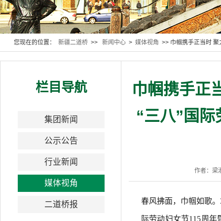
您现在的位置：
新疆二道桥
>>
新闻中心
>
媒体视角
>> 巾帼携手正当时 
栏目导航
巾帼携手正
“三八”国
集团新闻
公示公告
行业新闻
作者：梁
媒体视角
春风拂面，巾帼如歌。3
二道桥报
际劳动妇女节115周