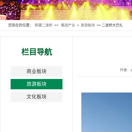
您现在的位置：
新疆二道桥
>>
集团产业
>
旅游板块
>> 二道桥大巴扎
栏目导航
作者：a
商业板块
旅游板块
文化板块